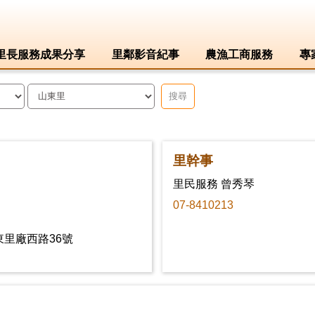
里長服務成果分享
里鄰影音紀事
農漁工商服務
專
搜尋
里幹事
里民服務 曾秀琴
07-8410213
東里廠西路36號